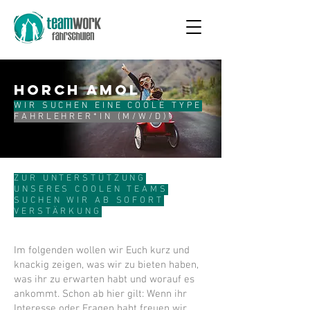
HORCH AMOL
WIR SUCHEN EINE COOLE TYPE
FAHRLEHRER*IN (M/W/D)
ZUR UNTERSTÜTZUNG
UNSERES COOLEN TEAMS
SUCHEN WIR AB SOFORT
VERSTÄRKUNG
Im folgenden wollen wir Euch kurz und
knackig zeigen, was wir zu bieten haben,
was ihr zu erwarten habt und worauf es
ankommt. Schon ab hier gilt: Wenn ihr
Interesse oder Fragen habt freuen wir