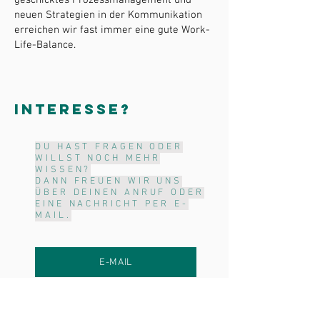
geschicktes Prozessmanagement und
neuen Strategien in der Kommunikation
erreichen wir fast immer eine gute Work-
Life-Balance.
INTERESSE?
DU HAST FRAGEN ODER
WILLST NOCH MEHR
WISSEN?
DANN FREUEN WIR UNS
ÜBER DEINEN ANRUF ODER
EINE NACHRICHT PER E-
MAIL.
E-MAIL
+49 178 - 913 97 61