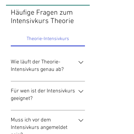
Häufige Fragen zum
Intensivkurs Theorie
Theorie-Intensivkurs
Wie läuft der Theorie-
Intensivkurs genau ab?
Der Theorie-Intensivkurs findet an
mehreren Tagen am Stück statt und
Für wen ist der Intensivkurs
deckt den gesamten
geeignet?
vorgeschriebenen Theorieunterricht
kompakt und strukturiert ab. Der
Der Theorie-Intensivkurs eignet sich
Unterricht folgt einem festen Plan,
besonders für alle, die ihre
Muss ich vor dem
sodass alle Inhalte Schritt für Schritt
theoretische Ausbildung in kurzer
Intensivkurs angemeldet
vermittelt werden und ausreichend
Zeit absolvieren möchten – zum